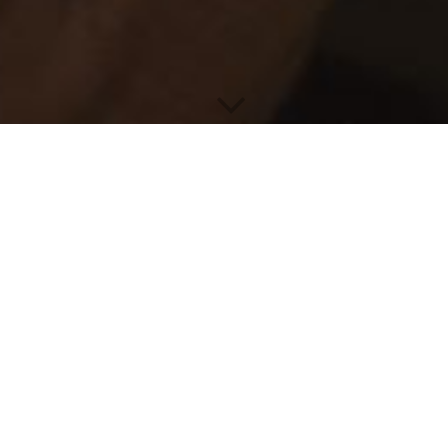
"
Seit 40 Jahren sind wir
Ihr zuverlässiger Partner
für Schmuck, Uhren und
das Goldschmiede-
Handwerk in
Leverkusen-Schlebusch!"